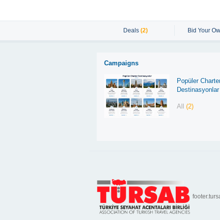
Deals
(2)
Bid Your Ow
Campaigns
Popüler Charte
Destinasyonlar
All
(2)
footer.turs