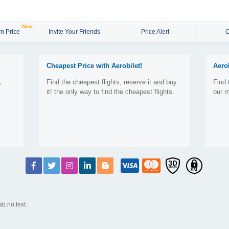
New
n Price
Invite Your Friends
Price Alert
C
Cheapest Price with Aerobilet!
Aero
Find the cheapest flights, reserve it and buy
Find 
r
it! the only way to find the cheapest flights.
our m
ab.no.text: