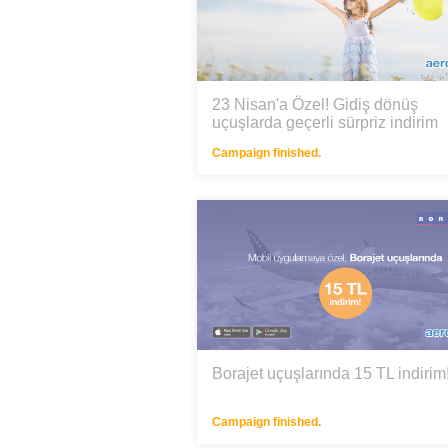
23 Nisan'a Özel! Gidiş dönüş
uçuşlarda geçerli sürpriz indirim
kodunuz: 23NISAN
Campaign finished.
Borajet uçuşlarında 15 TL indirim
Campaign finished.