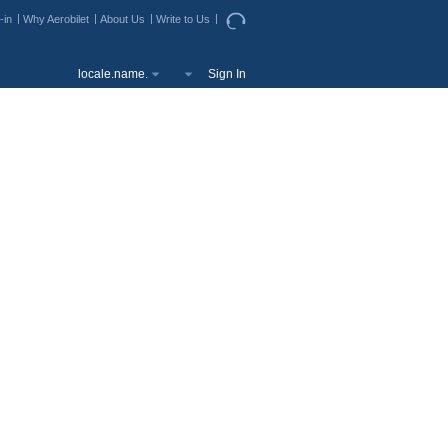
-in
Why Aerobilet
About Us
Write to Us
locale.name.
Sign In