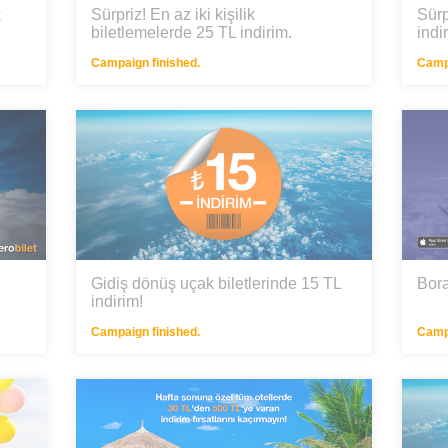
k
Sürpriz! En az iki kişilik
Sürp
biletlemelerde 25 TL indirim.
indi
Campaign finished.
Campa
Gidiş dönüş uçak biletlerinde 15 TL
Bora
indirim!
Campaign finished.
Campa