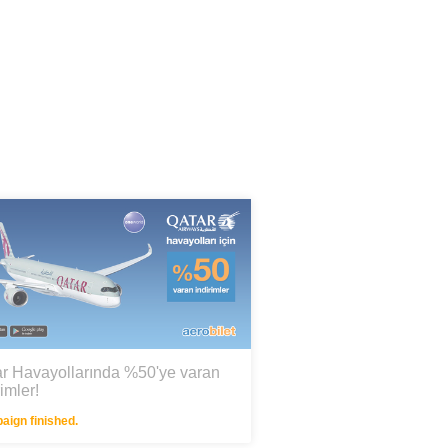
r Havayollarında %50'ye varan
rimler!
ign finished.