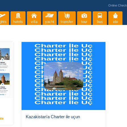
Online Check
ights
hotels
villa
yacht
transfer
tour
bus
ido
Kazakistan'a Charter ile uçun
ute