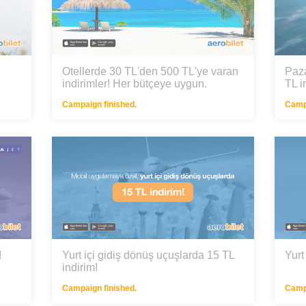
Otellerde 30 TL'den 500 TL'ye varan
Paza
indirimler! Her bütçeye uygun.
TL in
Campaign finished.
Campa
!
Yurt içi gidiş dönüş uçuşlarda 15 TL
Yurt
indirim!
Campaign finished.
Campa