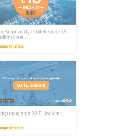
r Sürprizi! Uçak biletlerinde 15
dirim fırsatı.
ign finished.
 dışı uçuşlarda 30 TL indirim!
ign finished.